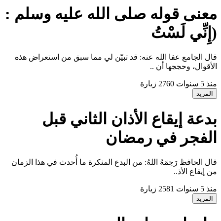
عنى قوله صلى الله عليه وسلم :
إِنِّي لَسْتُ
ال الجامع عفا الله عنه: قد تبيّن لي مما سبق من استعراض هذه
لأقوال، وحججها أن ..
نذ 5 سنوات
2760 زيارة
المزيد
دعة إيقاع الأذان الثاني قبل
لفجر في رمضان
ال الحافظ رَحِمَهُ اللهُ: من البدع المنكرة ما أُحدث في هذا الزمان
ن إيقاع الأذ..
نذ 5 سنوات
2581 زيارة
المزيد