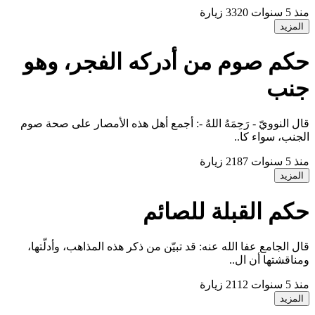
نذ 5 سنوات
3320 زيارة
المزيد
كم صوم من أدركه الفجر، وهو
نب
ال النوويّ - رَحِمَهُ اللهُ -: أجمع أهل هذه الأمصار على صحة صوم
لجنب، سواء كا..
نذ 5 سنوات
2187 زيارة
المزيد
كم القبلة للصائم
ال الجامع عفا الله عنه: قد تبيّن من ذكر هذه المذاهب، وأدلّتها،
مناقشتها أن ال..
نذ 5 سنوات
2112 زيارة
المزيد