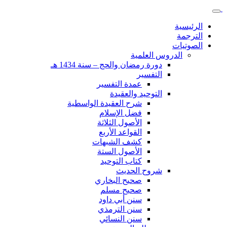
الرئيسية
الترجمة
الصوتيات
الدروس العلمية
دورة رمضان والحج – سنة 1434 هـ
التفسير
عمدة التفسير
التوحيد والعقيدة
شرح العقيدة الواسطية
فضل الإسلام
الأصول الثلاثة
القواعد الأربع
كشف الشبهات
الأصول الستة
كتاب التوحيد
شروح الحديث
صحيح البخاري
صحيح مسلم
سنن أبي داود
سنن الترمذي
سنن النسائي