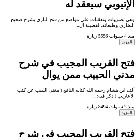
لإتيوبي سيعقد له
هي تصويبات وتعقبات على مواضع من فتح الباري بشرح صحيح
لبخاري وطبعاته، لفضيلة ال..
نذ 4 سنوات
5556 زيارة
المزيد
تح القريب المجيب في شرح
دني الحبيب ممن يوال
لف ابن هشام رحمه الله كتابه النافع ( مغني اللبيب عن كتب
لأعاريب ) ذكر فيه: ..
نذ 5 سنوات
8494 زيارة
المزيد
تح القريب المجيب في شرح