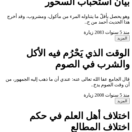
يان استحباب السحور
هو يحصل بأقلّ ما يتناوله المرء من مأكول، ومشروب، وقد أخرج
ذا الحديث أحمد من ح..
نذ 5 سنوات
2083 زيارة
المزيد
لوقت الذي يَحْرُم فيه الأكل
الشرب في الصوم
ال الجامع عفا الله تعالى عنه: عندي أن ما ذهب إليه الجمهور، من
ن وقت الصوم يدخ..
نذ 5 سنوات
2008 زيارة
المزيد
ختلاف أهل العلم في حكم
ختلاف المطالع