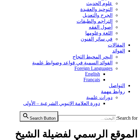
علوم الحديث
التوحيد والعقيدة
الجرح والتعديل
التراجم والطبقات
أصول الفقه
اللغة وعلومها
في سائر الفنون
المقالات
الفوائد
البحر المحيط الثجاج
الفوائد السمية في قواعد وضوابط علمية
Foreign Languages
English
Français
التواصل
روابط مهمة
دورات علمية
دورة العلامة الإتيوبي الشرعية – الأولى
Search for
Search Button
لموقع الرسمي لفضيلة الشيخ