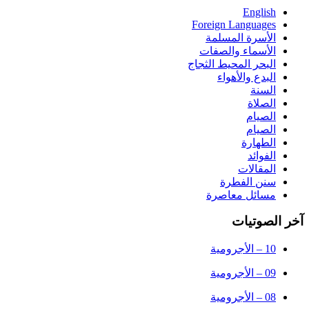
English
Foreign Languages
الأسرة المسلمة
الأسماء والصفات
البحر المحيط الثجاج
البدع والأهواء
السنة
الصلاة
الصيام
الصيام
الطهارة
الفوائد
المقالات
سنن الفطرة
مسائل معاصرة
 الصوتيات
10 – الأجرومية
09 – الأجرومية
08 – الأجرومية