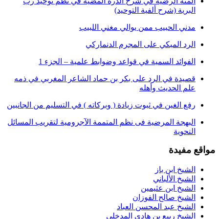
المنة الرضية في شرح الدرة المضية في نظم توحيد رب
البرية (شرح ألفية التوحيد)
مدني الحبيب ممن يوالي مغني اللبيب
الرد المبكي على المجرم الدنماركي
الفوائد السمية في قواعد وضوابط علمية – الجزء 1
قصيدة في الرد على بكر بن حماد الشاعر المغربي في ذمه
علم الحديث وأهله
رفع الغين في ثبوت زيادة ( وبركاته ) في التسليم من الجانبين
البهجة المرضية فى نظم المتممة الآجرومية لتقريب المسائل
النحوية
قع مفيدة
الشيخ ابن باز
الشيخ الألباني
الشيخ ابن عثيمين
الشيخ صالح الفوزان
الشيخ عبد المحسن العباد
الشيخ ربيع بن هادي المدخلي