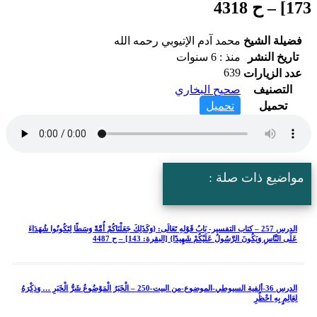
4318
يلة الشيخ
محمد آدم الإتيوبي رحمه الله
اريخ النشر
منذ : 6 سنوات
639
د الزيارات
التصنيف
صحيح البخاري
تحميل
تحميل
اضيع ذات صلة :
الدرس 257 – كتاب التفسير- بَابُ قَوْلِهِ تَعَالَى: {وَكَذَلِكَ جَعَلْنَاكُمْ أُمَّةً وَسَطًا لِتَكُونُوا شُهَدَاءَ
لَى النَّاسِ وَيَكُونَ الرَّسُولُ عَلَيْكُمْ شَهِيدًا} [البقرة: 143] – ح 4487
الدرس 36-ألفية السيوطي-الموضوع-من البيت-250 – الْخَبَرُ الْمَوْضُوعُ شَرُّ الْخَبَرِ … وَذِكْرَهُ
عَالِمٍ بِهِ احْظُرِ