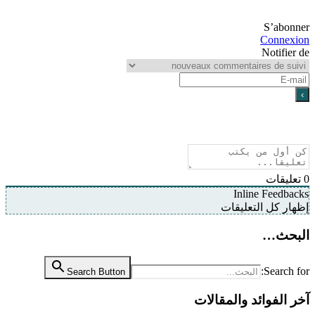
S’abo
Conne
Notifie
يقات
Inline Feedb
ر كل التعليقات
حث…
Search
Search Button
الفوائد والمقالات