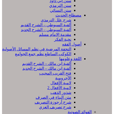
سنن أبي داود
سنن الترمذي
سنن النسائي
مصطلح الحديث
شرح علل الترمذي
ألفية السيوطي – الشرح القديم
ألفية السيوطي – الشرح الجديد
مقدمة الإمام مسلم
نخبة الفكر
أصول الفقه
التحفة المرضية في نظم المسائل الأصولية
الكوكب الساطع نظم جمع الجوامع
اللغة وعلومها
ألفية ابن مالك – الشرح القديم
ألفية ابن مالك – الشرح الجديد
فتح القريب المجيب
الآجرومية
لامية الأفعال
لامية الأفعال 2
شذور الذهب
متن البناء في الصرف
شرح أرجوزة التصريف
شرح تصريف العزي
الفوائد الصوتية