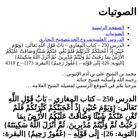
صوتيات
الصفحة الرئيسة
الصوتيات
الدروس العلمية
شروح الحديث
صحيح البخاري
الدرس 250 – كتاب المغازي – بَابُ قَوْلِ اللَّهِ تَعَالَى: {وَيَوْمَ
حُنَيْنٍ إِذْ أَعْجَبَتْكُمْ كَثْرَتُكُمْ فَلَمْ تُغْنِ عَنْكُمْ شَيْئًا وَضَاقَتْ عَلَيْكُمُ
الأَرْضُ بِمَا رَحُبَتْ ثُمَّ وَلَّيْتُمْ مُدْبِرِينَ. ثُمَّ أَنْزَلَ اللَّهُ سَكِينَتَهُ}
[التوبة: 26]- إِلَى قَوْلِهِ – {غَفُورٌ رَحِيمٌ} [البقرة: 173] – ح 4318
 بن الشيخ علي بن آدم الإتيوبي…
 الله وأسكنه فسيح جناته
ا بكم في الموقع الرسمي لفضيلة الشيخ العلامة …
الدرس 250 – كتاب المغازي – بَابُ قَوْلِ اللَّهِ
لَى: {وَيَوْمَ حُنَيْنٍ إِذْ أَعْجَبَتْكُمْ كَثْرَتُكُمْ فَلَمْ
نِ عَنْكُمْ شَيْئًا وَضَاقَتْ عَلَيْكُمُ الأَرْضُ بِمَا
َتْ ثُمَّ وَلَّيْتُمْ مُدْبِرِينَ. ثُمَّ أَنْزَلَ اللَّهُ سَكِينَتَهُ}
[التوبة: 26]- إِلَى قَوْلِهِ – {غَفُورٌ رَحِيمٌ} [البقرة: